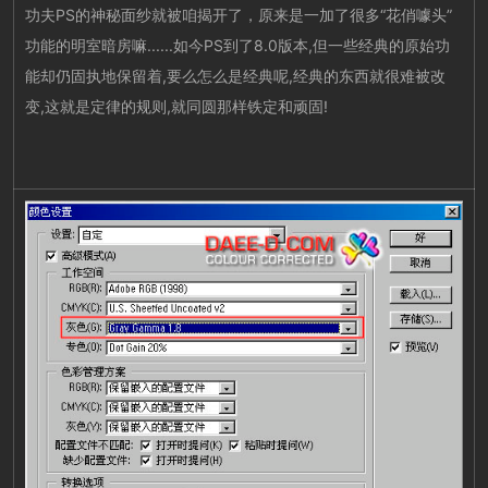
功夫PS的神秘面纱就被咱揭开了，原来是一加了很多“花俏噱头”
功能的明室暗房嘛......如今PS到了8.0版本,但一些经典的原始功
能却仍固执地保留着,要么怎么是经典呢,经典的东西就很难被改
变,这就是定律的规则,就同圆那样铁定和顽固!